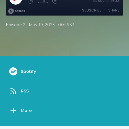
1x
00:00
/
00:16:33
SUBSCRIBE
SHARE
•
•
Episode 2
May 19, 2023
00:16:33
Spotify
RSS
More