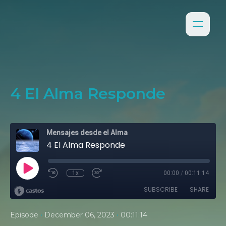
4 El Alma Responde
Mensajes desde el Alma
4 El Alma Responde
1x
00:00
/
00:11:14
SUBSCRIBE
SHARE
•
•
Episode
December 06, 2023
00:11:14